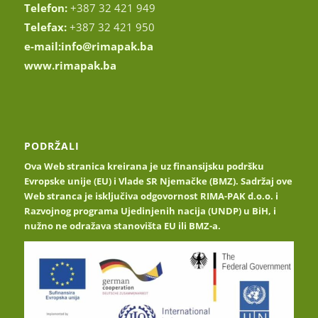
Telefon:
+387 32 421 949
Telefax:
+387 32 421 950
e-mail:
info@rimapak.ba
www.rimapak.ba
PODRŽALI
Ova Web stranica kreirana je uz finansijsku podršku
Evropske unije (EU) i Vlade SR Njemačke (BMZ). Sadržaj ove
Web stranca je isključiva odgovornost RIMA-PAK d.o.o. i
Razvojnog programa Ujedinjenih nacija (UNDP) u BiH, i
nužno ne odražava stanovišta EU ili BMZ-a.