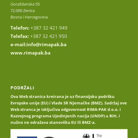
Goraždanska 55
72.000 Zenica
Bosna i Hercegovina
Telefon:
+387 32 421 949
Telefax:
+387 32 421 950
e-mail:
info@rimapak.ba
www.rimapak.ba
PODRŽALI
Ova Web stranica kreirana je uz finansijsku podršku
Evropske unije (EU) i Vlade SR Njemačke (BMZ). Sadržaj ove
Web stranca je isključiva odgovornost RIMA-PAK d.o.o. i
Razvojnog programa Ujedinjenih nacija (UNDP) u BiH, i
nužno ne odražava stanovišta EU ili BMZ-a.