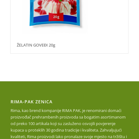
ŽELATIN GOVEĐI 20g
RIMA-PAK ZENICA
Rima, kao brend kompanije RIMA PAK, je renomirani domaći
proizvođač prehrambenih proizvoda sa bogatim asortimanom
od preko 100 artikala koji su zasluženo osvojili povjerenje
kupaca u proteklih 30 godina tradicije i kvaliteta. Zahvaljujući
kvaliteti, Rima proizvodi lako pronalaze svoje mjesto na tržištu i