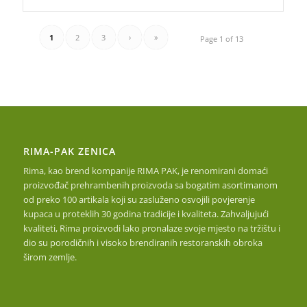
1
2
3
›
»
Page 1 of 13
RIMA-PAK ZENICA
Rima, kao brend kompanije RIMA PAK, je renomirani domaći
proizvođač prehrambenih proizvoda sa bogatim asortimanom
od preko 100 artikala koji su zasluženo osvojili povjerenje
kupaca u proteklih 30 godina tradicije i kvaliteta. Zahvaljujući
kvaliteti, Rima proizvodi lako pronalaze svoje mjesto na tržištu i
dio su porodičnih i visoko brendiranih restoranskih obroka
širom zemlje.