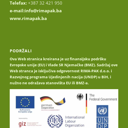
Telefax:
+387 32 421 950
e-mail:
info@rimapak.ba
www.rimapak.ba
PODRŽALI
Ova Web stranica kreirana je uz finansijsku podršku
Evropske unije (EU) i Vlade SR Njemačke (BMZ). Sadržaj ove
Web stranca je isključiva odgovornost RIMA-PAK d.o.o. i
Razvojnog programa Ujedinjenih nacija (UNDP) u BiH, i
nužno ne odražava stanovišta EU ili BMZ-a.