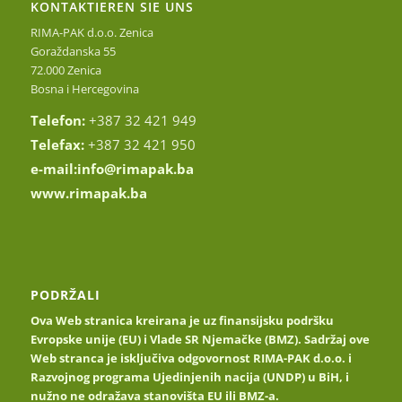
KONTAKTIEREN SIE UNS
RIMA-PAK d.o.o. Zenica
Goraždanska 55
72.000 Zenica
Bosna i Hercegovina
Telefon:
+387 32 421 949
Telefax:
+387 32 421 950
e-mail:
info@rimapak.ba
www.rimapak.ba
PODRŽALI
Ova Web stranica kreirana je uz finansijsku podršku
Evropske unije (EU) i Vlade SR Njemačke (BMZ). Sadržaj ove
Web stranca je isključiva odgovornost RIMA-PAK d.o.o. i
Razvojnog programa Ujedinjenih nacija (UNDP) u BiH, i
nužno ne odražava stanovišta EU ili BMZ-a.