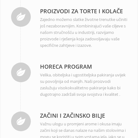
PROIZVODI ZA TORTE I KOLAČE
Zajedno možemo slatke životne trenutke učiniti
još nezaboravnijim. Kombinirajući vaše ciljeve s
našom stručnošću u industriji, razvijamo
proizvode i rješenja koja zadovoljavaju vaše
specifične zahtjeve i izazove.
HORECA PROGRAM
Velika, obiteljska i ugostiteljska pakiranja uvijek
su povoljnija od manjih. Naši proizvodi
zaslužuju visokokvalitetno pakiranje kako bi
dugotrajno zadržali svoja svojstva i kvalitet .
ZAČINI I ZAČINSKO BILJE
Važnu ulogu u promjeni arome i okusa imaju
začini koji se danas nalaze na našim stolovima i
mogu se koristiti u svim vrstama jela, iako se u