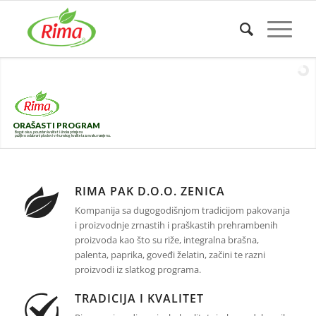
ORAŠASTI PROGRAM
Bogat okus, pouzdan kvalitet i široka primjena
pažljivo odabrani plodovi vrhunskog kvaliteta za svaku namjenu.
RIMA PAK D.O.O. ZENICA
Kompanija sa dugogodišnjom tradicijom pakovanja
i proizvodnje zrnastih i praškastih prehrambenih
proizvoda kao što su riže, integralna brašna,
palenta, paprika, goveđi želatin, začini te razni
proizvodi iz slatkog programa.
TRADICIJA I KVALITET