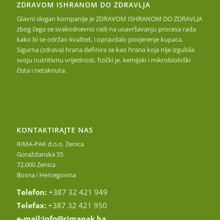
ZDRAVOM ISHRANOM DO ZDRAVLJA
Glavni slogan kompanije je ZDRAVOM ISHRANOM DO ZDRAVLJA
zbog čega se svakodnevno radi na usavršavanju procesa rada
kako bi se održao kvalitet, i opravdalo povjerenje kupaca.
Sigurna (zdrava) hrana definira se kao hrana koja nije izgubila
svoju nutritivnu vrijednost, fizički je, kemijski i mikrobiološki
čista i netaknuta.
KONTAKTIRAJTE NAS
RIMA-PAK d.o.o. Zenica
Goraždanska 55
72.000 Zenica
Bosna i Hercegovina
Telefon:
+387 32 421 949
Telefax:
+387 32 421 950
e-mail:
info@rimapak.ba