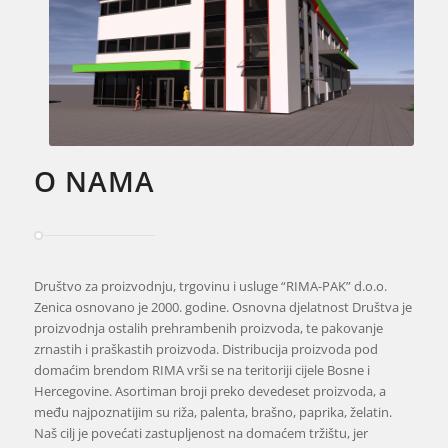
O NAMA
Društvo za proizvodnju, trgovinu i usluge “RIMA-PAK” d.o.o.
Zenica osnovano je 2000. godine. Osnovna djelatnost Društva je
proizvodnja ostalih prehrambenih proizvoda, te pakovanje
zrnastih i praškastih proizvoda. Distribucija proizvoda pod
domaćim brendom RIMA vrši se na teritoriji cijele Bosne i
Hercegovine. Asortiman broji preko devedeset proizvoda, a
među najpoznatijim su riža, palenta, brašno, paprika, želatin.
Naš cilj je povećati zastupljenost na domaćem tržištu, jer