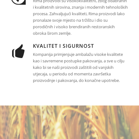
Rima proizvodi su visokokvalitetni, zbog odabranih
i kvalitetnih sirovina, znanja i modernih tehnoloških
procesa. Zahvaljujući kvaliteti, Rima proizvodi lako
pronalaze svoje mjesto na tržištu i dio su
porodičnih i visoko brendiranih restoranskih
obroka širom zemlje.
KVALITET I SIGURNOST
Kompanija primjenjuje ambalažu visoke kvalitete
kao i savremene postupke pakovanja, a sve u cilju
kako bi se naši proizvodi zaštitili od vanjskih
utjecaja, u periodu od momenta završetka
proizvodnje i pakovanja, do konačne upotrebe.