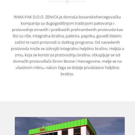
RIMA-PAK D.O.O. ZENICA je domaća bosanskohercegovačka
kompanija sa dugogodišnjom tradicijom pakovanja i
proizvodnje zrnastih i praškastih prehrambenih proizvoda kao
što su riže, integralna brašna, palenta, paprika, goveđi želatin,
začini te razni proizvodi iz slatkog programa. Od navedenih
proizvoda može se izdvojiti integralno heljdino brašno. Heljda u
zrnu, koja se koristi za proizvodnju brašna, otkupljuje se od
domaćih proizvođača širom Bosne i Hercegovine, melje se na
vlastitom mlinu, nakon čega se dobije prvoklasno heljdino
brašno
.