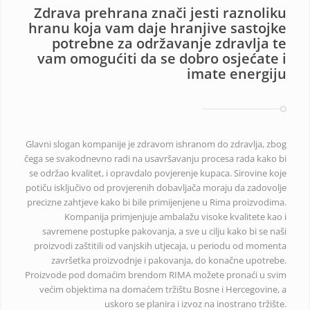
Zdrava prehrana znači jesti raznoliku
hranu koja vam daje hranjive sastojke
potrebne za održavanje zdravlja te
vam omogućiti da se dobro osjećate i
imate energiju
Glavni slogan kompanije je zdravom ishranom do zdravlja, zbog
čega se svakodnevno radi na usavršavanju procesa rada kako bi
se održao kvalitet, i opravdalo povjerenje kupaca. Sirovine koje
potiču isključivo od provjerenih dobavljača moraju da zadovolje
precizne zahtjeve kako bi bile primijenjene u Rima proizvodima.
Kompanija primjenjuje ambalažu visoke kvalitete kao i
savremene postupke pakovanja, a sve u cilju kako bi se naši
proizvodi zaštitili od vanjskih utjecaja, u periodu od momenta
završetka proizvodnje i pakovanja, do konačne upotrebe.
Proizvode pod domaćim brendom RIMA možete pronaći u svim
većim objektima na domaćem tržištu Bosne i Hercegovine, a
uskoro se planira i izvoz na inostrano tržište.