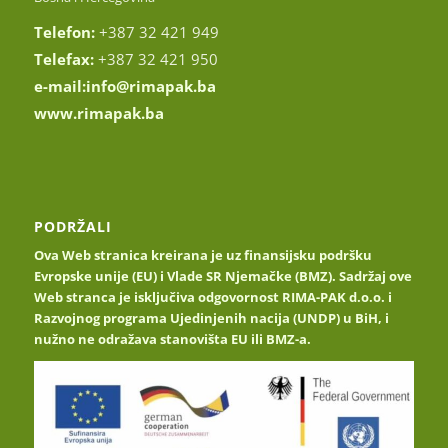
Telefon:
+387 32 421 949
Telefax:
+387 32 421 950
e-mail:
info@rimapak.ba
www.rimapak.ba
PODRŽALI
Ova Web stranica kreirana je uz finansijsku podršku
Evropske unije (EU) i Vlade SR Njemačke (BMZ). Sadržaj ove
Web stranca je isključiva odgovornost RIMA-PAK d.o.o. i
Razvojnog programa Ujedinjenih nacija (UNDP) u BiH, i
nužno ne odražava stanovišta EU ili BMZ-a.