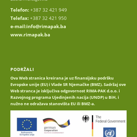
Telefon:
+387 32 421 949
Telefax:
+387 32 421 950
e-mail:
info@rimapak.ba
www.rimapak.ba
PODRŽALI
Ova Web stranica kreirana je uz finansijsku podršku
Evropske unije (EU) i Vlade SR Njemačke (BMZ). Sadržaj ove
Web stranca je isključiva odgovornost RIMA-PAK d.o.o. i
Razvojnog programa Ujedinjenih nacija (UNDP) u BiH, i
nužno ne odražava stanovišta EU ili BMZ-a.