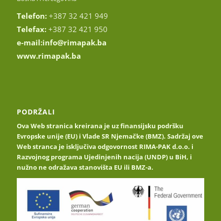
Telefon:
+387 32 421 949
Telefax:
+387 32 421 950
e-mail:
info@rimapak.ba
www.rimapak.ba
PODRŽALI
Ova Web stranica kreirana je uz finansijsku podršku
Evropske unije (EU) i Vlade SR Njemačke (BMZ). Sadržaj ove
Web stranca je isključiva odgovornost RIMA-PAK d.o.o. i
Razvojnog programa Ujedinjenih nacija (UNDP) u BiH, i
nužno ne odražava stanovišta EU ili BMZ-a.