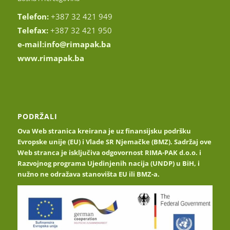
Telefon:
+387 32 421 949
Telefax:
+387 32 421 950
e-mail:
info@rimapak.ba
www.rimapak.ba
PODRŽALI
Ova Web stranica kreirana je uz finansijsku podršku
Evropske unije (EU) i Vlade SR Njemačke (BMZ). Sadržaj ove
Web stranca je isključiva odgovornost RIMA-PAK d.o.o. i
Razvojnog programa Ujedinjenih nacija (UNDP) u BiH, i
nužno ne odražava stanovišta EU ili BMZ-a.