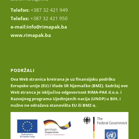
Telefon:
+387 32 421 949
Telefax:
+387 32 421 950
e-mail:
info@rimapak.ba
www.rimapak.ba
PODRŽALI
Ova Web stranica kreirana je uz finansijsku podršku
Evropske unije (EU) i Vlade SR Njemačke (BMZ). Sadržaj ove
Web stranca je isključiva odgovornost RIMA-PAK d.o.o. i
Razvojnog programa Ujedinjenih nacija (UNDP) u BiH, i
nužno ne odražava stanovišta EU ili BMZ-a.