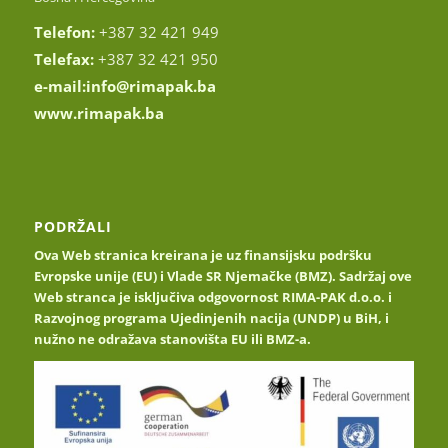
Telefon:
+387 32 421 949
Telefax:
+387 32 421 950
e-mail:
info@rimapak.ba
www.rimapak.ba
PODRŽALI
Ova Web stranica kreirana je uz finansijsku podršku
Evropske unije (EU) i Vlade SR Njemačke (BMZ). Sadržaj ove
Web stranca je isključiva odgovornost RIMA-PAK d.o.o. i
Razvojnog programa Ujedinjenih nacija (UNDP) u BiH, i
nužno ne odražava stanovišta EU ili BMZ-a.