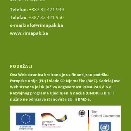
Telefon:
+387 32 421 949
Telefax:
+387 32 421 950
e-mail:
info@rimapak.ba
www.rimapak.ba
PODRŽALI
Ova Web stranica kreirana je uz finansijsku podršku
Evropske unije (EU) i Vlade SR Njemačke (BMZ). Sadržaj ove
Web stranca je isključiva odgovornost RIMA-PAK d.o.o. i
Razvojnog programa Ujedinjenih nacija (UNDP) u BiH, i
nužno ne odražava stanovišta EU ili BMZ-a.