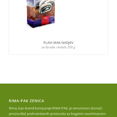
PLAVI MAK NADJEV
za štrudle i kolače 250 g
RIMA-PAK ZENICA
Rima, kao brend kompanije RIMA PAK, je renomirani domaći
proizvođač prehrambenih proizvoda sa bogatim asortimanom