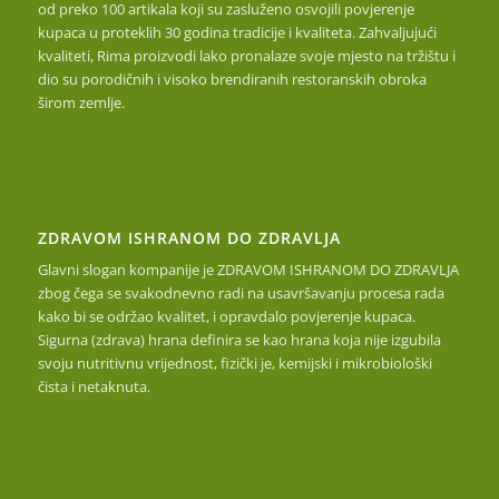
od preko 100 artikala koji su zasluženo osvojili povjerenje
kupaca u proteklih 30 godina tradicije i kvaliteta. Zahvaljujući
kvaliteti, Rima proizvodi lako pronalaze svoje mjesto na tržištu i
dio su porodičnih i visoko brendiranih restoranskih obroka
širom zemlje.
ZDRAVOM ISHRANOM DO ZDRAVLJA
Glavni slogan kompanije je ZDRAVOM ISHRANOM DO ZDRAVLJA
zbog čega se svakodnevno radi na usavršavanju procesa rada
kako bi se održao kvalitet, i opravdalo povjerenje kupaca.
Sigurna (zdrava) hrana definira se kao hrana koja nije izgubila
svoju nutritivnu vrijednost, fizički je, kemijski i mikrobiološki
čista i netaknuta.