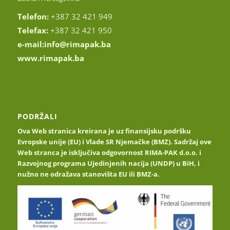
Telefon:
+387 32 421 949
Telefax:
+387 32 421 950
e-mail:
info@rimapak.ba
www.rimapak.ba
PODRŽALI
Ova Web stranica kreirana je uz finansijsku podršku
Evropske unije (EU) i Vlade SR Njemačke (BMZ). Sadržaj ove
Web stranca je isključiva odgovornost RIMA-PAK d.o.o. i
Razvojnog programa Ujedinjenih nacija (UNDP) u BiH, i
nužno ne odražava stanovišta EU ili BMZ-a.