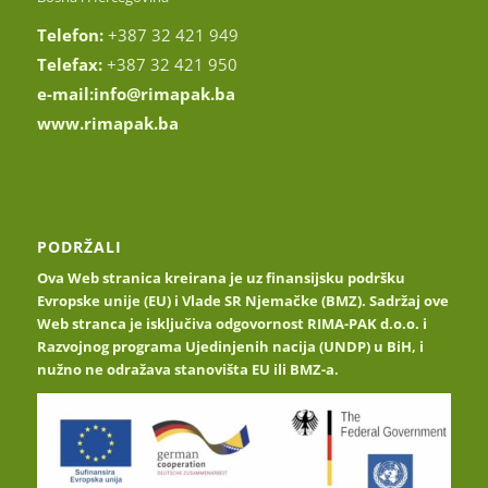
Telefon:
+387 32 421 949
Telefax:
+387 32 421 950
e-mail:
info@rimapak.ba
www.rimapak.ba
PODRŽALI
Ova Web stranica kreirana je uz finansijsku podršku
Evropske unije (EU) i Vlade SR Njemačke (BMZ). Sadržaj ove
Web stranca je isključiva odgovornost RIMA-PAK d.o.o. i
Razvojnog programa Ujedinjenih nacija (UNDP) u BiH, i
nužno ne odražava stanovišta EU ili BMZ-a.