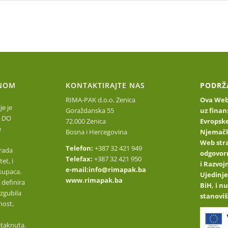
Početna stranica
O nama
Upoznajte naše proizvod
NOM
KONTAKTIRAJTE NAS
PODRŽ
RIMA-PAK d.o.o. Zenica
Ova Web 
e je
Goraždanska 55
uz finan
 DO
72.000 Zenica
Evropske
e
Bosna i Hercegovina
Njemačk
Web stra
Telefon:
+387 32 421 949
rada
odgovor
Telefax:
+387 32 421 950
et, i
i Razvo
e-mail:
info@rimapak.ba
kupaca.
Ujedinje
www.rimapak.ba
 definira
BiH, i n
izgubila
stanoviš
nost,
etaknuta.