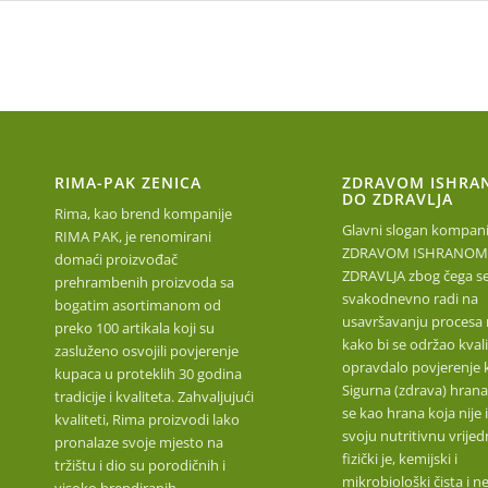
RIMA-PAK ZENICA
ZDRAVOM ISHRA
DO ZDRAVLJA
Rima, kao brend kompanije
Glavni slogan kompanij
RIMA PAK, je renomirani
ZDRAVOM ISHRANOM
domaći proizvođač
ZDRAVLJA zbog čega s
prehrambenih proizvoda sa
svakodnevno radi na
bogatim asortimanom od
usavršavanju procesa 
preko 100 artikala koji su
kako bi se održao kvalit
zasluženo osvojili povjerenje
opravdalo povjerenje 
kupaca u proteklih 30 godina
Sigurna (zdrava) hrana
tradicije i kvaliteta. Zahvaljujući
se kao hrana koja nije 
kvaliteti, Rima proizvodi lako
svoju nutritivnu vrijed
pronalaze svoje mjesto na
fizički je, kemijski i
tržištu i dio su porodičnih i
mikrobiološki čista i n