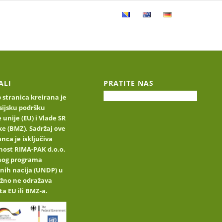
e
Katalog proizvoda
Kontakt
ALI
PRATITE NAS
stranica kreirana je
sijsku podršku
 unije (EU) i Vlade SR
e (BMZ). Sadržaj ove
nca je isključiva
nost RIMA-PAK d.o.o.
jnog programa
nih nacija (UNDP) u
užno ne odražava
ta EU ili BMZ-a.