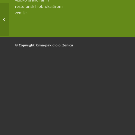
visoko brendiranih
restoranskih obroka širom
zemlje.
KOKIČAR KUKURUZ
© Copyright Rima-pak d.o.o. Zenica