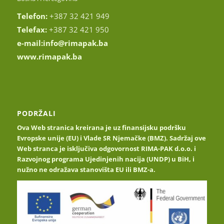
Telefon:
+387 32 421 949
Telefax:
+387 32 421 950
e-mail:
info@rimapak.ba
www.rimapak.ba
PODRŽALI
Ova Web stranica kreirana je uz finansijsku podršku
Evropske unije (EU) i Vlade SR Njemačke (BMZ). Sadržaj ove
Web stranca je isključiva odgovornost RIMA-PAK d.o.o. i
Razvojnog programa Ujedinjenih nacija (UNDP) u BiH, i
nužno ne odražava stanovišta EU ili BMZ-a.