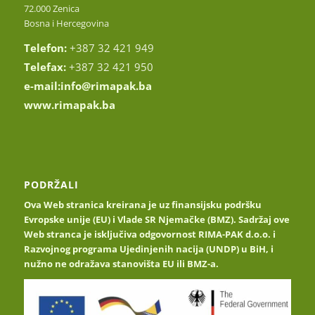
72.000 Zenica
Bosna i Hercegovina
Telefon:
+387 32 421 949
Telefax:
+387 32 421 950
e-mail:
info@rimapak.ba
www.rimapak.ba
PODRŽALI
Ova Web stranica kreirana je uz finansijsku podršku
Evropske unije (EU) i Vlade SR Njemačke (BMZ). Sadržaj ove
Web stranca je isključiva odgovornost RIMA-PAK d.o.o. i
Razvojnog programa Ujedinjenih nacija (UNDP) u BiH, i
nužno ne odražava stanovišta EU ili BMZ-a.