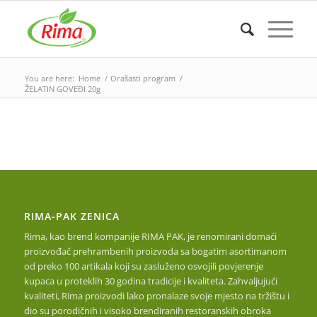
You are here:
Home
/
Orašasti program
/
ŽELATIN GOVEĐI 20g
RIMA-PAK ZENICA
Rima, kao brend kompanije RIMA PAK, je renomirani domaći
proizvođač prehrambenih proizvoda sa bogatim asortimanom
od preko 100 artikala koji su zasluženo osvojili povjerenje
kupaca u proteklih 30 godina tradicije i kvaliteta. Zahvaljujući
kvaliteti, Rima proizvodi lako pronalaze svoje mjesto na tržištu i
dio su porodičnih i visoko brendiranih restoranskih obroka