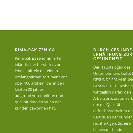
RIMA-PAK ZENICA
DURCH GESUNDE
ERNÄHRUNG ZUR
Rima pak ist renommierter
GESUNDHEIT
inländischer hersteller von
Der Hauptslogan des
lebensmitteln mit einem
Unternehmens lautet
umfangreichen sortiment von
GESUNDE ERNÄHRUN
über 100 artikeln, der in den
GESUNDHEIT. Deshalb 
letzten 20 jahren
wir täglich daran, den
aufgrund von tradition und
Arbeitsprozess zu verb
qualität das vertrauen der
um die Qualität
kunden gewonnen hat.
aufrechtzuerhalten un
Vertrauen der Kunden
rechtfertigen. Sichere
Lebensmittel sind