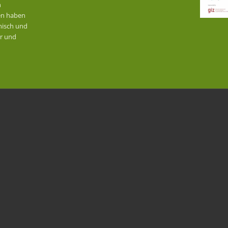
n
en haben
misch und
r und