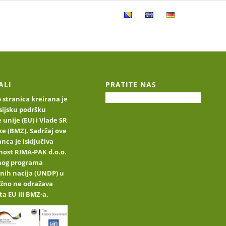
Produktkatalog
Kontaktiren
ALI
PRATITE NAS
stranica kreirana je
sijsku podršku
 unije (EU) i Vlade SR
e (BMZ). Sadržaj ove
nca je isključiva
nost RIMA-PAK d.o.o.
jnog programa
nih nacija (UNDP) u
užno ne odražava
ta EU ili BMZ-a.