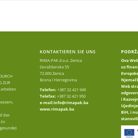
Startseite
Uber uns
Informieren Sie sich über unsere Produkte
KONTAKTIEREN SIE UNS
PODRŽ
RIMA-PAK d.o.o. Zenica
Ova Web 
Goraždanska 55
uz finan
72.000 Zenica
Evropske
 DURCH
Bosna i Hercegovina
Njemačk
G ZUR
Web stra
arbeiten
Telefon:
+387 32 421 949
odgovor
Telefax:
+387 32 421 950
i Razvo
essern,
e-mail:
info@rimapak.ba
Ujedinje
www.rimapak.ba
BiH, i n
d das
stanoviš
 zu
 (gesunde)