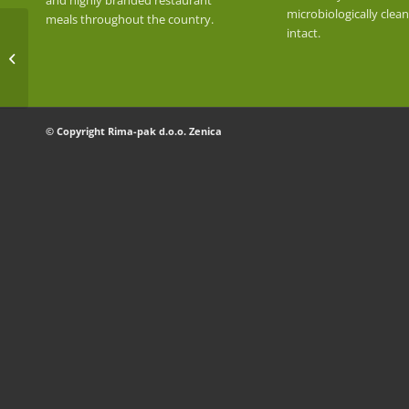
and highly branded restaurant
microbiologically clea
meals throughout the country.
intact.
SODA
© Copyright Rima-pak d.o.o. Zenica