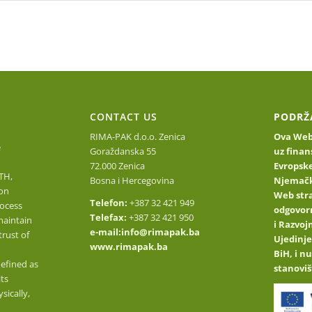
Homepage
About Us
Find out about our prod
O
CONTACT US
PODRŽ
RIMA-PAK d.o.o. Zenica
Ova Web 
e
Goraždanska 55
uz finan
72.000 Zenica
Evropske
TH,
Bosna i Hercegovina
Njemačk
on
Web stra
Telefon:
+387 32 421 949
ocess
odgovor
Telefax:
+387 32 421 950
maintain
i Razvo
e-mail:
info@rimapak.ba
trust of
Ujedinje
www.rimapak.ba
BiH, i n
defined as
stanoviš
its
sically,