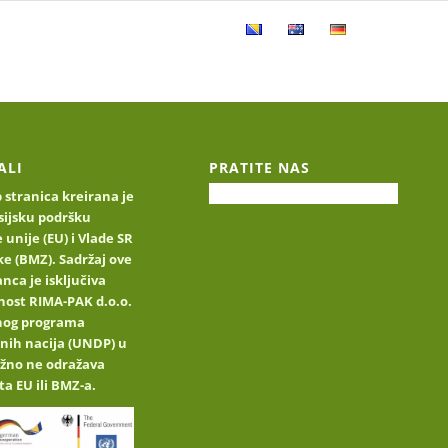
ucts
Product catalog
Contact
ALI
PRATITE NAS
stranica kreirana je
sijsku podršku
 unije (EU) i Vlade SR
e (BMZ). Sadržaj ove
nca je isključiva
nost RIMA-PAK d.o.o.
jnog programa
nih nacija (UNDP) u
užno ne odražava
ta EU ili BMZ-a.