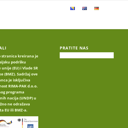
e
Katalog proizvoda
Kontakt
ALI
PRATITE NAS
stranica kreirana je
sijsku podršku
 unije (EU) i Vlade SR
e (BMZ). Sadržaj ove
nca je isključiva
nost RIMA-PAK d.o.o.
jnog programa
nih nacija (UNDP) u
užno ne odražava
ta EU ili BMZ-a.