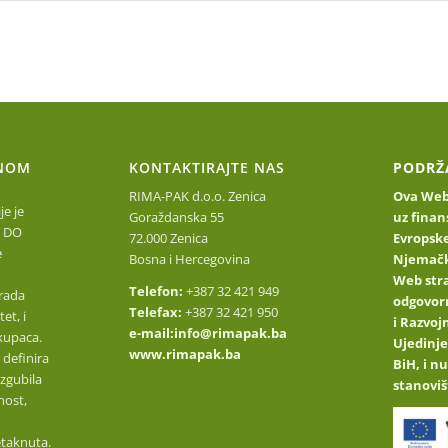
Početna stranica
O nama
Upoznajte naše proizvod
NOM
KONTAKTIRAJTE NAS
PODRŽ
RIMA-PAK d.o.o. Zenica
Ova Web 
e je
Goraždanska 55
uz finan
 DO
72.000 Zenica
Evropske
e
Bosna i Hercegovina
Njemačk
Web stra
Telefon:
+387 32 421 949
rada
odgovor
Telefax:
+387 32 421 950
et, i
i Razvo
e-mail:
info@rimapak.ba
kupaca.
Ujedinje
www.rimapak.ba
 definira
BiH, i n
izgubila
stanoviš
nost,
etaknuta.