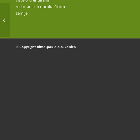
visoko brendiranih
restoranskih obroka širom
zemlje.
KAMILICA CVIJET
© Copyright Rima-pak d.o.o. Zenica