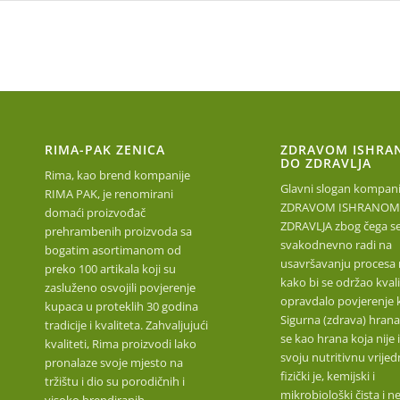
RIMA-PAK ZENICA
ZDRAVOM ISHRA
DO ZDRAVLJA
Rima, kao brend kompanije
Glavni slogan kompanij
RIMA PAK, je renomirani
ZDRAVOM ISHRANOM
domaći proizvođač
ZDRAVLJA zbog čega s
prehrambenih proizvoda sa
svakodnevno radi na
bogatim asortimanom od
usavršavanju procesa 
preko 100 artikala koji su
kako bi se održao kvalit
zasluženo osvojili povjerenje
opravdalo povjerenje 
kupaca u proteklih 30 godina
Sigurna (zdrava) hrana
tradicije i kvaliteta. Zahvaljujući
se kao hrana koja nije 
kvaliteti, Rima proizvodi lako
svoju nutritivnu vrijed
pronalaze svoje mjesto na
fizički je, kemijski i
tržištu i dio su porodičnih i
mikrobiološki čista i n