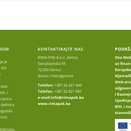
Početna stranica
O nama
Upoznajte naše proizvod
NOM
KONTAKTIRAJTE NAS
PODRŽ
RIMA-PAK d.o.o. Zenica
Ova Web 
e je
Goraždanska 55
uz finan
 DO
72.000 Zenica
Evropske
e
Bosna i Hercegovina
Njemačk
Web stra
Telefon:
+387 32 421 949
rada
odgovor
Telefax:
+387 32 421 950
et, i
i Razvo
e-mail:
info@rimapak.ba
kupaca.
Ujedinje
www.rimapak.ba
 definira
BiH, i n
izgubila
stanoviš
nost,
etaknuta.