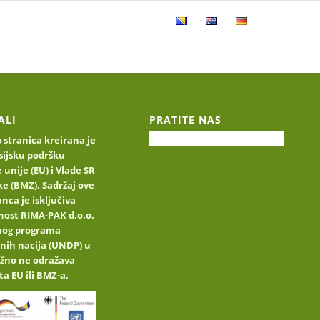
e
Katalog proizvoda
Kontakt
ALI
PRATITE NAS
stranica kreirana je
sijsku podršku
 unije (EU) i Vlade SR
e (BMZ). Sadržaj ove
nca je isključiva
nost RIMA-PAK d.o.o.
jnog programa
nih nacija (UNDP) u
užno ne odražava
ta EU ili BMZ-a.