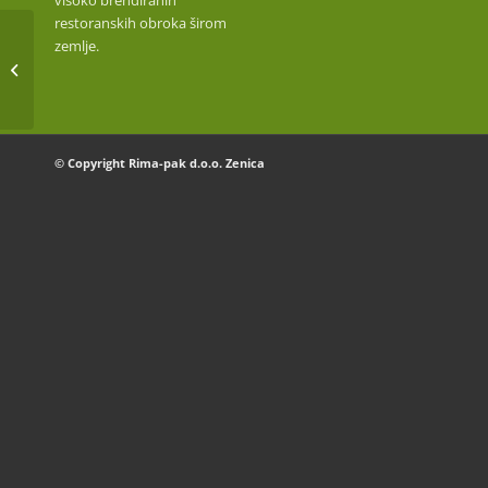
visoko brendiranih
restoranskih obroka širom
zemlje.
PERŠUN USITNJENI
© Copyright Rima-pak d.o.o. Zenica