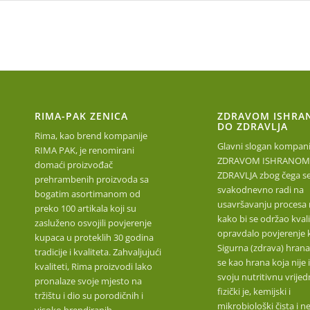
RIMA-PAK ZENICA
ZDRAVOM ISHRA
DO ZDRAVLJA
Rima, kao brend kompanije
Glavni slogan kompanij
RIMA PAK, je renomirani
ZDRAVOM ISHRANOM
domaći proizvođač
ZDRAVLJA zbog čega s
prehrambenih proizvoda sa
svakodnevno radi na
bogatim asortimanom od
usavršavanju procesa 
preko 100 artikala koji su
kako bi se održao kvalit
zasluženo osvojili povjerenje
opravdalo povjerenje 
kupaca u proteklih 30 godina
Sigurna (zdrava) hrana
tradicije i kvaliteta. Zahvaljujući
se kao hrana koja nije 
kvaliteti, Rima proizvodi lako
svoju nutritivnu vrijed
pronalaze svoje mjesto na
fizički je, kemijski i
tržištu i dio su porodičnih i
mikrobiološki čista i n