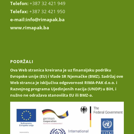
Telefon:
+387 32 421 949
Telefax:
+387 32 421 950
e-mail:
info@rimapak.ba
www.rimapak.ba
PODRŽALI
Ova Web stranica kreirana je uz finansijsku podršku
Evropske unije (EU) i Vlade SR Njemačke (BMZ). Sadržaj ove
Web stranca je isključiva odgovornost RIMA-PAK d.o.o. i
Razvojnog programa Ujedinjenih nacija (UNDP) u BiH, i
nužno ne odražava stanovišta EU ili BMZ-a.