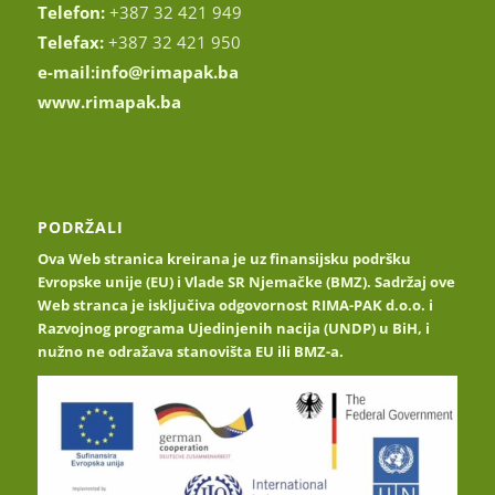
Telefon:
+387 32 421 949
Telefax:
+387 32 421 950
e-mail:
info@rimapak.ba
www.rimapak.ba
PODRŽALI
Ova Web stranica kreirana je uz finansijsku podršku
Evropske unije (EU) i Vlade SR Njemačke (BMZ). Sadržaj ove
Web stranca je isključiva odgovornost RIMA-PAK d.o.o. i
Razvojnog programa Ujedinjenih nacija (UNDP) u BiH, i
nužno ne odražava stanovišta EU ili BMZ-a.