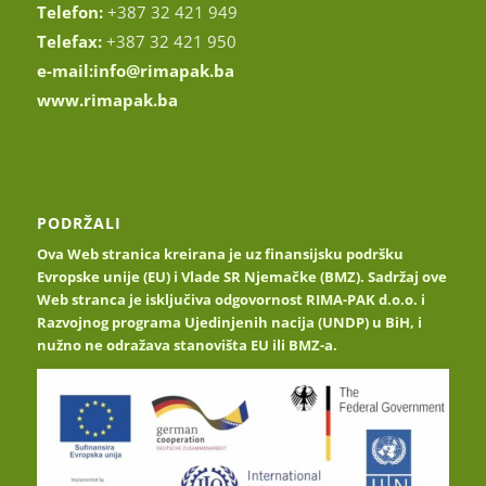
Telefon:
+387 32 421 949
Telefax:
+387 32 421 950
e-mail:
info@rimapak.ba
www.rimapak.ba
PODRŽALI
Ova Web stranica kreirana je uz finansijsku podršku
Evropske unije (EU) i Vlade SR Njemačke (BMZ). Sadržaj ove
Web stranca je isključiva odgovornost RIMA-PAK d.o.o. i
Razvojnog programa Ujedinjenih nacija (UNDP) u BiH, i
nužno ne odražava stanovišta EU ili BMZ-a.