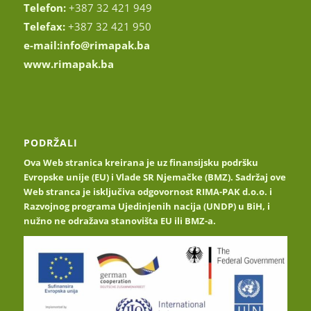
Telefon:
+387 32 421 949
Telefax:
+387 32 421 950
e-mail:
info@rimapak.ba
www.rimapak.ba
PODRŽALI
Ova Web stranica kreirana je uz finansijsku podršku
Evropske unije (EU) i Vlade SR Njemačke (BMZ). Sadržaj ove
Web stranca je isključiva odgovornost RIMA-PAK d.o.o. i
Razvojnog programa Ujedinjenih nacija (UNDP) u BiH, i
nužno ne odražava stanovišta EU ili BMZ-a.