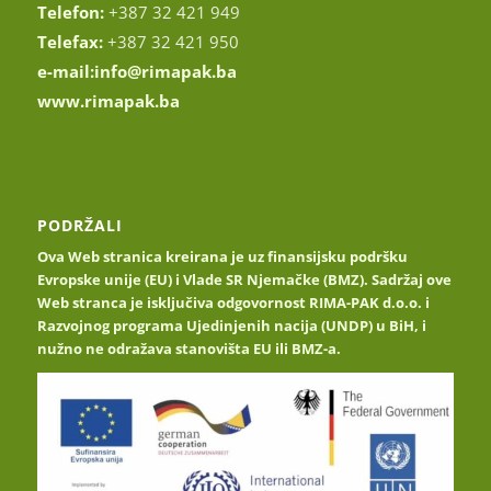
Telefon:
+387 32 421 949
Telefax:
+387 32 421 950
e-mail:
info@rimapak.ba
www.rimapak.ba
PODRŽALI
Ova Web stranica kreirana je uz finansijsku podršku
Evropske unije (EU) i Vlade SR Njemačke (BMZ). Sadržaj ove
Web stranca je isključiva odgovornost RIMA-PAK d.o.o. i
Razvojnog programa Ujedinjenih nacija (UNDP) u BiH, i
nužno ne odražava stanovišta EU ili BMZ-a.