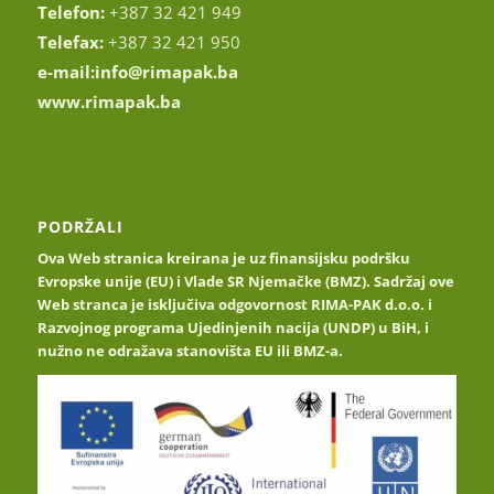
Telefon:
+387 32 421 949
Telefax:
+387 32 421 950
e-mail:
info@rimapak.ba
www.rimapak.ba
PODRŽALI
Ova Web stranica kreirana je uz finansijsku podršku
Evropske unije (EU) i Vlade SR Njemačke (BMZ). Sadržaj ove
Web stranca je isključiva odgovornost RIMA-PAK d.o.o. i
Razvojnog programa Ujedinjenih nacija (UNDP) u BiH, i
nužno ne odražava stanovišta EU ili BMZ-a.