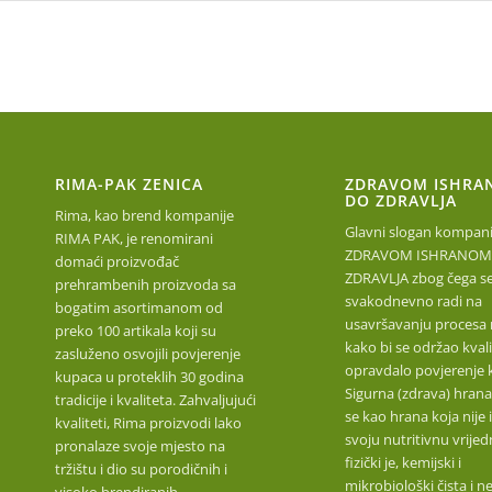
RIMA-PAK ZENICA
ZDRAVOM ISHRA
DO ZDRAVLJA
Rima, kao brend kompanije
Glavni slogan kompanij
RIMA PAK, je renomirani
ZDRAVOM ISHRANOM
domaći proizvođač
ZDRAVLJA zbog čega s
prehrambenih proizvoda sa
svakodnevno radi na
bogatim asortimanom od
usavršavanju procesa 
preko 100 artikala koji su
kako bi se održao kvalit
zasluženo osvojili povjerenje
opravdalo povjerenje 
kupaca u proteklih 30 godina
Sigurna (zdrava) hrana
tradicije i kvaliteta. Zahvaljujući
se kao hrana koja nije 
kvaliteti, Rima proizvodi lako
svoju nutritivnu vrijed
pronalaze svoje mjesto na
fizički je, kemijski i
tržištu i dio su porodičnih i
mikrobiološki čista i n