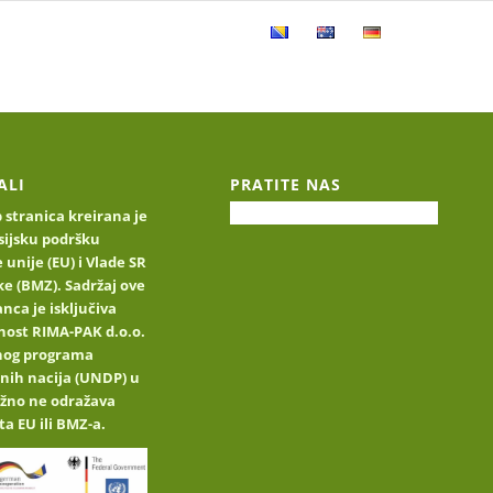
e
Katalog proizvoda
Kontakt
ALI
PRATITE NAS
stranica kreirana je
sijsku podršku
 unije (EU) i Vlade SR
e (BMZ). Sadržaj ove
nca je isključiva
nost RIMA-PAK d.o.o.
jnog programa
nih nacija (UNDP) u
užno ne odražava
ta EU ili BMZ-a.