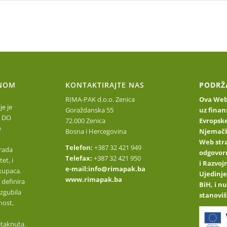
Početna stranica
O nama
Upoznajte naše proizvod
NOM
KONTAKTIRAJTE NAS
PODRŽ
RIMA-PAK d.o.o. Zenica
Ova Web 
e je
Goraždanska 55
uz finan
 DO
72.000 Zenica
Evropske
e
Bosna i Hercegovina
Njemačk
Web stra
Telefon:
+387 32 421 949
rada
odgovor
Telefax:
+387 32 421 950
et, i
i Razvo
e-mail:
info@rimapak.ba
kupaca.
Ujedinje
www.rimapak.ba
 definira
BiH, i n
izgubila
stanoviš
nost,
etaknuta.