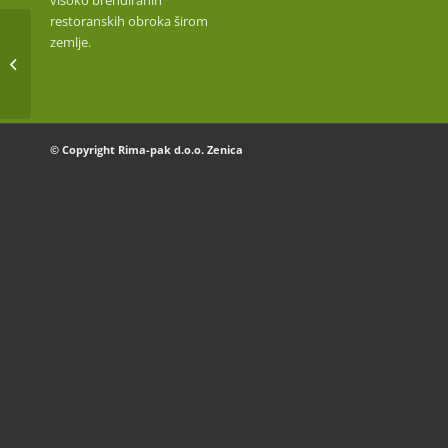
visoko brendiranih
restoranskih obroka širom
zemlje.
RIŽA DUGO ZRNO
© Copyright Rima-pak d.o.o. Zenica