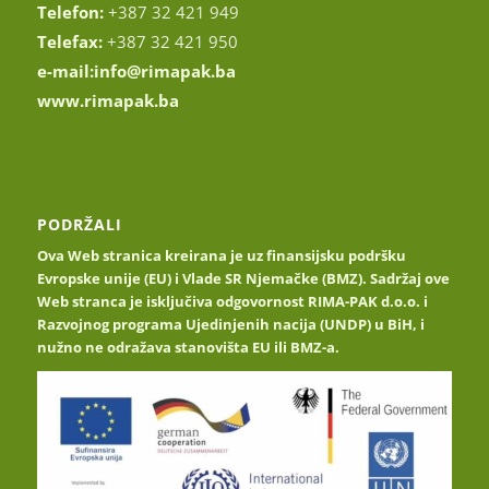
Telefon:
+387 32 421 949
Telefax:
+387 32 421 950
e-mail:
info@rimapak.ba
www.rimapak.ba
PODRŽALI
Ova Web stranica kreirana je uz finansijsku podršku
Evropske unije (EU) i Vlade SR Njemačke (BMZ). Sadržaj ove
Web stranca je isključiva odgovornost RIMA-PAK d.o.o. i
Razvojnog programa Ujedinjenih nacija (UNDP) u BiH, i
nužno ne odražava stanovišta EU ili BMZ-a.