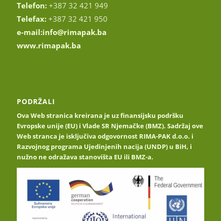
Telefon:
+387 32 421 949
Telefax:
+387 32 421 950
e-mail:
info@rimapak.ba
www.rimapak.ba
PODRŽALI
Ova Web stranica kreirana je uz finansijsku podršku
Evropske unije (EU) i Vlade SR Njemačke (BMZ). Sadržaj ove
Web stranca je isključiva odgovornost RIMA-PAK d.o.o. i
Razvojnog programa Ujedinjenih nacija (UNDP) u BiH, i
nužno ne odražava stanovišta EU ili BMZ-a.