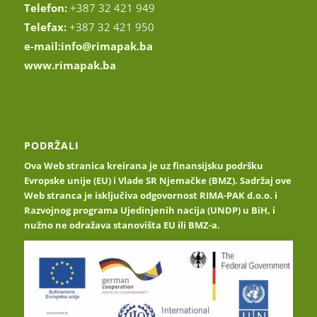
Telefon:
+387 32 421 949
Telefax:
+387 32 421 950
e-mail:
info@rimapak.ba
www.rimapak.ba
PODRŽALI
Ova Web stranica kreirana je uz finansijsku podršku
Evropske unije (EU) i Vlade SR Njemačke (BMZ). Sadržaj ove
Web stranca je isključiva odgovornost RIMA-PAK d.o.o. i
Razvojnog programa Ujedinjenih nacija (UNDP) u BiH, i
nužno ne odražava stanovišta EU ili BMZ-a.