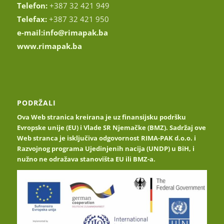
Telefon:
+387 32 421 949
Telefax:
+387 32 421 950
e-mail:
info@rimapak.ba
www.rimapak.ba
PODRŽALI
Ova Web stranica kreirana je uz finansijsku podršku
Evropske unije (EU) i Vlade SR Njemačke (BMZ). Sadržaj ove
Web stranca je isključiva odgovornost RIMA-PAK d.o.o. i
Razvojnog programa Ujedinjenih nacija (UNDP) u BiH, i
nužno ne odražava stanovišta EU ili BMZ-a.