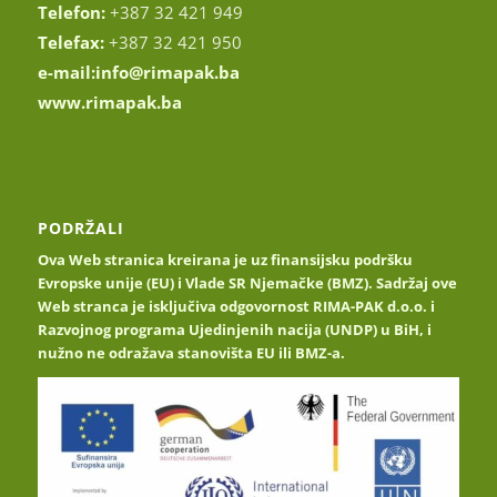
Telefon:
+387 32 421 949
Telefax:
+387 32 421 950
e-mail:
info@rimapak.ba
www.rimapak.ba
PODRŽALI
Ova Web stranica kreirana je uz finansijsku podršku
Evropske unije (EU) i Vlade SR Njemačke (BMZ). Sadržaj ove
Web stranca je isključiva odgovornost RIMA-PAK d.o.o. i
Razvojnog programa Ujedinjenih nacija (UNDP) u BiH, i
nužno ne odražava stanovišta EU ili BMZ-a.