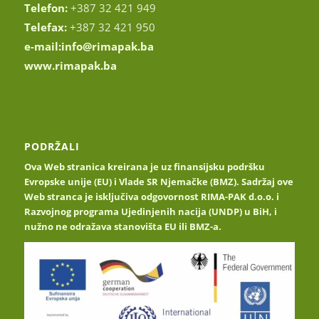
Telefon:
+387 32 421 949
Telefax:
+387 32 421 950
e-mail:
info@rimapak.ba
www.rimapak.ba
PODRŽALI
Ova Web stranica kreirana je uz finansijsku podršku
Evropske unije (EU) i Vlade SR Njemačke (BMZ). Sadržaj ove
Web stranca je isključiva odgovornost RIMA-PAK d.o.o. i
Razvojnog programa Ujedinjenih nacija (UNDP) u BiH, i
nužno ne odražava stanovišta EU ili BMZ-a.