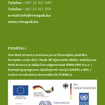
Telefon:
+387 32 421 949
Telefax:
+387 32 421 950
e-mail:
info@rimapak.ba
www.rimapak.ba
PODRŽALI
Ova Web stranica kreirana je uz finansijsku podršku
Evropske unije (EU) i Vlade SR Njemačke (BMZ). Sadržaj ove
Web stranca je isključiva odgovornost RIMA-PAK d.o.o. i
Razvojnog programa Ujedinjenih nacija (UNDP) u BiH, i
nužno ne odražava stanovišta EU ili BMZ-a.