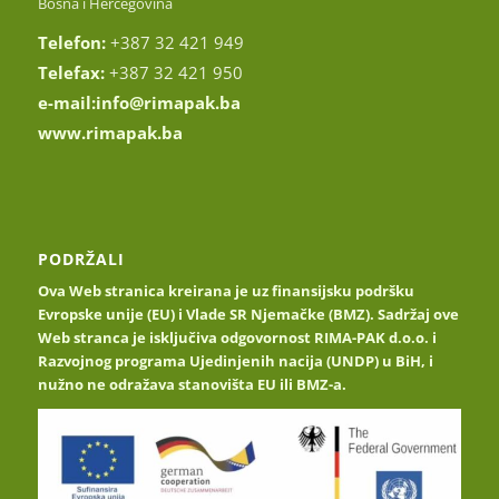
Bosna i Hercegovina
Telefon:
+387 32 421 949
Telefax:
+387 32 421 950
e-mail:
info@rimapak.ba
www.rimapak.ba
PODRŽALI
Ova Web stranica kreirana je uz finansijsku podršku
Evropske unije (EU) i Vlade SR Njemačke (BMZ). Sadržaj ove
Web stranca je isključiva odgovornost RIMA-PAK d.o.o. i
Razvojnog programa Ujedinjenih nacija (UNDP) u BiH, i
nužno ne odražava stanovišta EU ili BMZ-a.