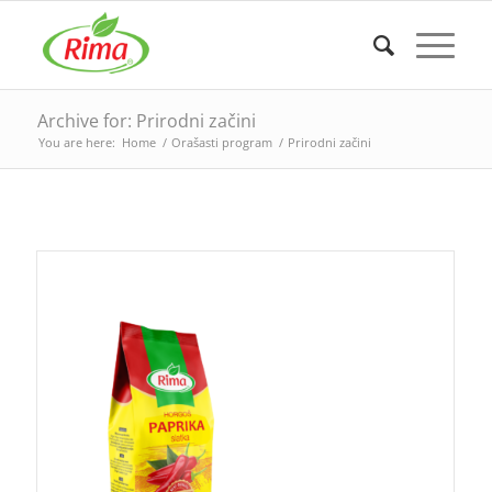
Archive for: Prirodni začini
You are here:
Home
/
Orašasti program
/
Prirodni začini